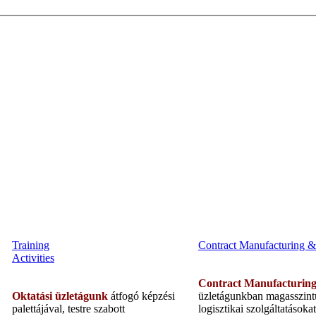
Training
Contract Manufacturing & 
Activities
Contract Manufacturin
Oktatási üzletágunk
átfogó képzési
üzletágunkban magasszintű
palettájával, testre szabott
logisztikai szolgáltatások