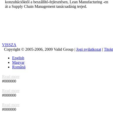
konzultációktól a beszállító-fejlesztésen, Lean Manufacturing -en
át a Supply Chain Management tanácsadásig terjed.
VISSZA
Copyright © 2005-2006, 2009 Valid Group |
Jogi nyilatkozat
|
Titokt
English
Magyar
Română
Read more
#000000
Read more
#000000
Read more
#000000