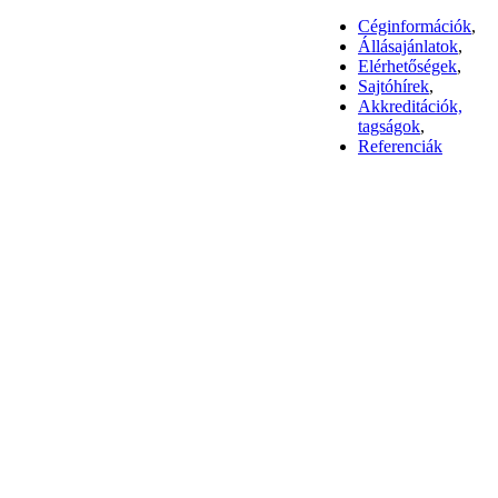
Céginformációk
,
Állásajánlatok
,
Elérhetőségek
,
Sajtóhírek
,
Akkreditációk,
tagságok
,
Referenciák