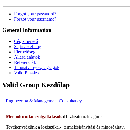
Forgot your password?
Forgot your username?
General Information
Cégismertető
Sajtóvisszhang
Elérhetőség
Állásajánlatok
Referenciák
Tanúsítványok, tagságok
Valid Puzzles
Valid Group Kezdőlap
Engineering & Management Consultancy
Mérnökirodai szolgáltatások
at biztosító üzletágunk.
Tevékenységünk a logisztikai-, termelésirányítási és minőségügyi