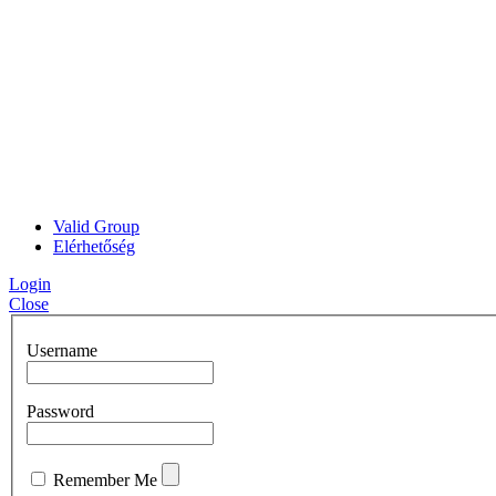
Valid Group
Elérhetőség
Login
Close
Username
Password
Remember Me