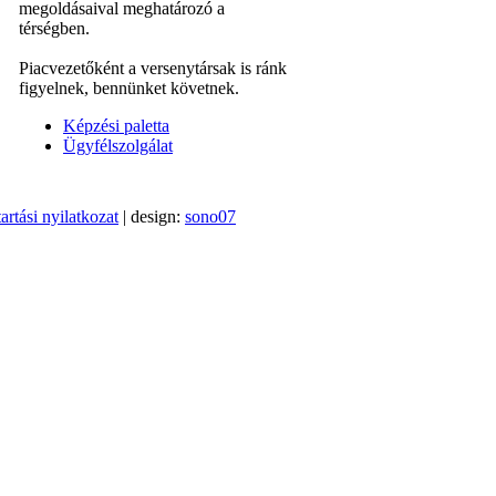
megoldásaival meghatározó a
térségben.
Piacvezetőként a versenytársak is ránk
figyelnek, bennünket követnek.
Képzési paletta
Ügyfélszolgálat
artási nyilatkozat
| design:
sono07