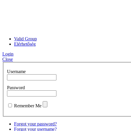
Valid Group
Elérhetőség
Login
Close
Username
Password
Remember Me
Forgot your password?
Forgot your username?