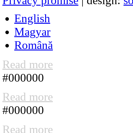
Privacy promise
| design:
s
English
Magyar
Română
Read more
#000000
Read more
#000000
Read more