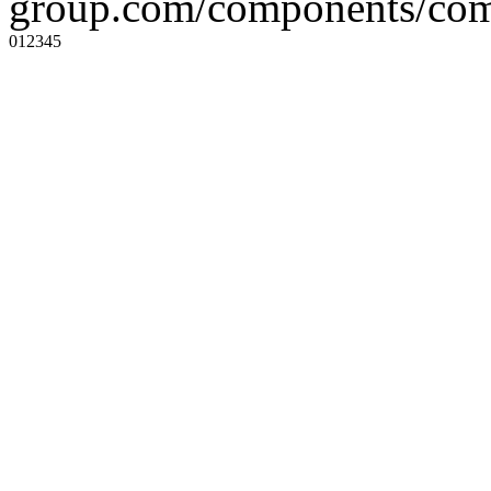
group.com/components/com
0
1
2
3
4
5