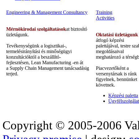
Engineering & Management Consultancy
Training
Activities
Mérnökirodai szolgáltatások
at biztosító
üzletágunk.
Oktatási üzletágunk
átfogó képzési
Tevékenységünk a logisztikai-,
palettájával, testre sza
termelésirányítási és minőségügyi
megoldásaival
konzultációktól a beszállító-
meghatározó a térség
fejlesztésen, Lean Manufacturing -en át
a Supply Chain Management tanácsadásig
Piacvezetőként a
terjed.
versenytársak is ránk
figyelnek, bennünket
követnek.
Képzési paletta
Ügyfélszolgálat
Copyright © 2005-2006 Val