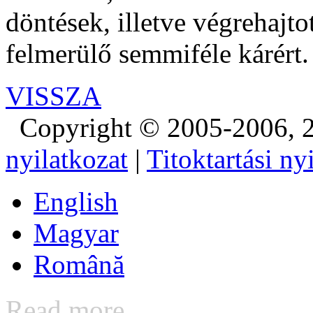
döntések, illetve végrehajt
felmerülő semmiféle kárért.
VISSZA
Copyright © 2005-2006, 2
nyilatkozat
|
Titoktartási ny
English
Magyar
Română
Read more