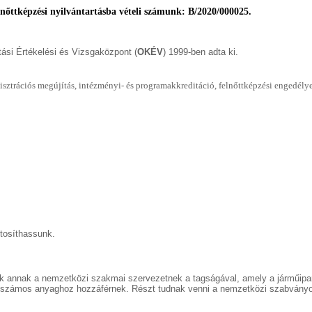
lnőttképzési nyilvántartásba vételi számunk: B/2020/000025.
si Értékelési és Vizsgaközpont (
OKÉV
) 1999-ben adta ki.
sztrációs megújítás, intézményi- és programakkreditáció, felnőttképzési engedély
ztosíthassunk.
 annak a nemzetközi szakmai szervezetnek a tagságával, amely a járműipari
számos anyaghoz hozzáférnek. Részt tudnak venni a nemzetközi szabványok 