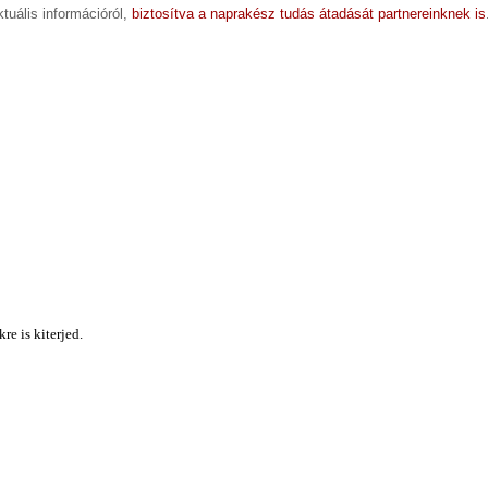
tuális információról,
biztosítva a naprakész tudás átadását partnereinknek is
e is kiterjed.