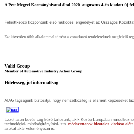
A Pest Megyei Kormányhivatal által 2020. augusztus 4-én kiadott új fe
Felnőttképző központunk első működési engedélyét az Országos Közoktatá
Ezt követően több alkalommal történt a vonatkozó rendeleteknek megfelelő regi
Valid Group
Member of Automotive Industry Action Group
Hitelesség, jól informáltság
AIAG tagságunk biztosítja, hogy nemzetközileg is elismert képzéseket bi
Ezzel azon kevés cég közé tartozunk, akik Közép-Európában rendelkeznek
technológiai- minőségirányítási- stb.
módszertanok hivatalos kiadása előtt
azokat akár véleményezni is.