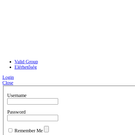
Valid Group
Elérhetőség
Login
Close
Username
Password
Remember Me