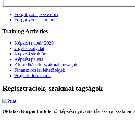
Forgot your password?
Forgot your username?
Training Activities
Képzési naptár 2020
Ügyfélszolgálat
Képzési struktúra
Képzési paletta
Akkreditációk, szakmai tagságok
Finanszírozási lehetőségek
Projektinformációk
Regisztrációk, szakmai tagságok
Oktatási Központunk
felnőttképzési nyilvántartási száma, szakmai t