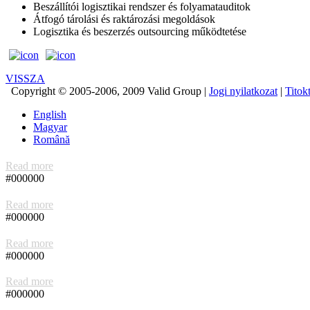
Beszállítói logisztikai rendszer és folyamatauditok
Átfogó tárolási és raktározási megoldások
Logisztika és beszerzés outsourcing működtetése
VISSZA
Copyright © 2005-2006, 2009 Valid Group |
Jogi nyilatkozat
|
Titokt
English
Magyar
Română
Read more
#000000
Read more
#000000
Read more
#000000
Read more
#000000