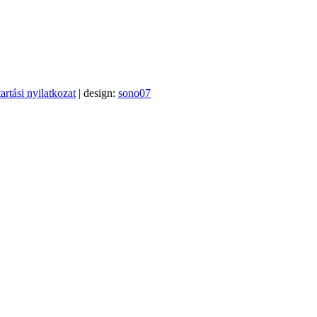
artási nyilatkozat
| design:
sono07