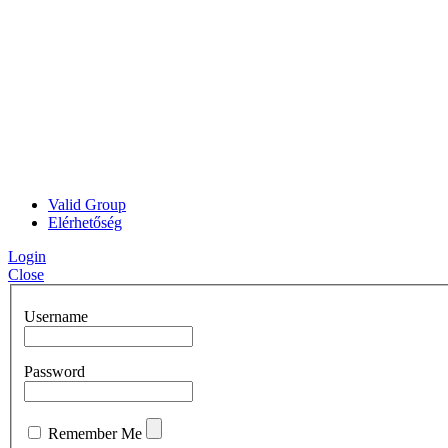
Valid Group
Elérhetőség
Login
Close
Username
Password
Remember Me